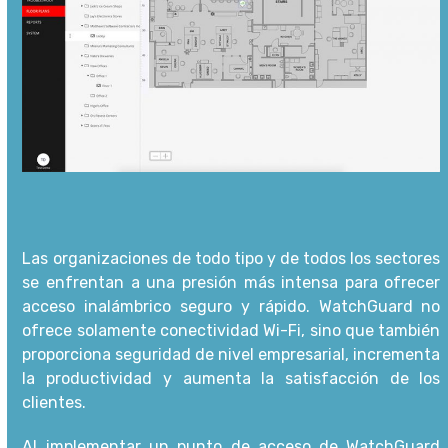
Las organizaciones de todo tipo y de todos los sectores
se enfrentan a una presión más intensa para ofrecer
acceso inalámbrico seguro y rápido. WatchGuard no
ofrece solamente conectividad Wi-Fi, sino que también
proporciona seguridad de nivel empresarial, incrementa
la productividad y aumenta la satisfacción de los
clientes.
Al implementar un punto de acceso de WatchGuard