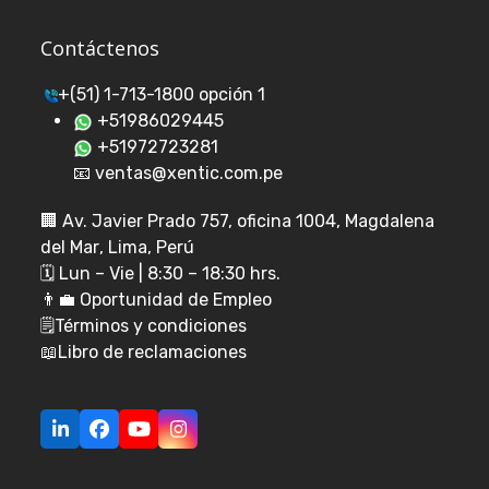
Contáctenos
+(51) 1-713-1800 opción 1
+51986029445
+51972723281
📧 ventas@xentic.com.pe
🏢
Av. Javier Prado 757, oficina 1004, Magdalena
del Mar
, Lima, Perú
🗓️ Lun – Vie | 8:30 – 18:30 hrs.
👨‍💼
Oportunidad de Empleo
🗒️
Términos y condiciones
📖
Libro de reclamaciones
LinkedIn
Facebook
YouTube
Instagram