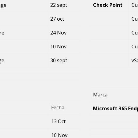
age
22 sept
Check Point
Cu
27 oct
Cu
re
24 Nov
Cu
10 Nov
Cu
ge
30 sept
vS
Marca
Fecha
Microsoft 365 En
13 Oct
10 Nov