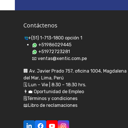
Contáctenos
+(51) 1-713-1800 opción 1
+51986029445
+51972723281
📧 ventas@xentic.com.pe
🏢
Av. Javier Prado 757, oficina 1004, Magdalena
del Mar
, Lima, Perú
🗓️ Lun – Vie | 8:30 – 18:30 hrs.
👨‍💼
Oportunidad de Empleo
🗒️
Términos y condiciones
📖
Libro de reclamaciones