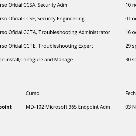
rso Oficial CCSA, Security Adm
10 n
rso Oficial CCSE, Security Engineering
01 o
rso Oficial CCTA, Troubleshooting Administrator
16 o
rso Oficial CCTE, Troubleshooting Expert
29 s
an:install,Configure and Manage
30 s
Curso
Fech
dpoint
MD-102 Microsoft 365 Endpoint Adm
03 