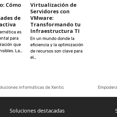
to: Cómo
Virtualización de
Servidores con
dades de
VMware:
activa
Transformando tu
Infraestructura TI
ernética es
ntal para
En un mundo donde la
ización que
eficiencia y la optimización
sibles. La…
de recursos son clave para
el…
soluciones informáticas de Xentic
Empoderan
next
post:
Soluciones destacadas