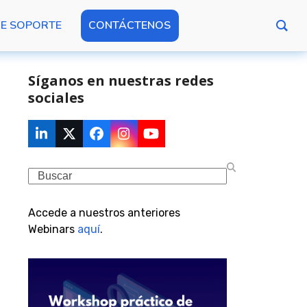
DE SOPORTE
CONTÁCTENOS
Síganos en nuestras redes
sociales
LinkedIn
Twitter
Facebook
Instagram
YouTube
(deprecated)
Search
Accede a nuestros anteriores
Webinars
aquí
.