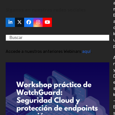
Síganos en nuestras redes sociales
LinkedIn
Twitter
Facebook
Instagram
YouTube
(deprecated)
Search
Accede a nuestros anteriores Webinars
aquí
.