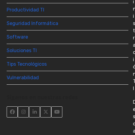
i
Productividad TI
i
Seguridad Informática
t
Software
r
Soluciones TI
i
Tips Tecnológicos
Vulnerabilidad
I
Síganos en nuestras redes
Facebook
Instagram
LinkedIn
Twitter
YouTube
(deprecated)