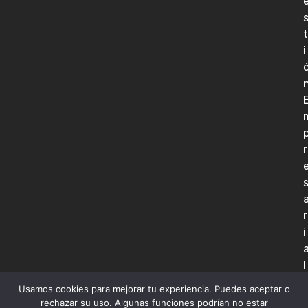
t
i
r
r
i
l
Usamos cookies para mejorar tu experiencia. Puedes aceptar o
rechazar su uso. Algunas funciones podrían no estar