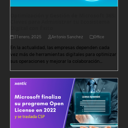
Optimización y Gestión de Microsoft 365:
Claves para Administrar tu Ecosistema
Digital con Éxito
31 enero, 2025
Antonio Sanchez
Office
En la actualidad, las empresas dependen cada
vez más de herramientas digitales para optimizar
sus operaciones y mejorar la colaboración…