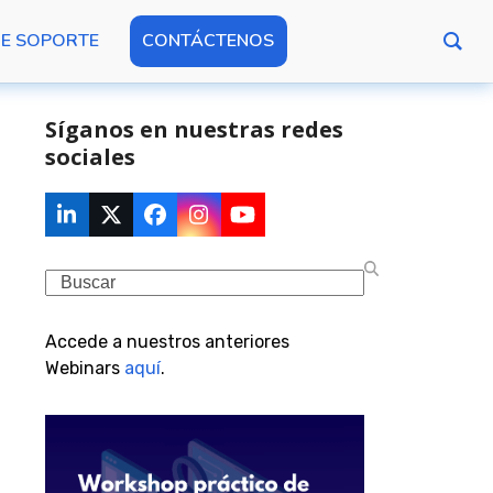
DE SOPORTE
CONTÁCTENOS
Síganos en nuestras redes
sociales
LinkedIn
Twitter
Facebook
Instagram
YouTube
(deprecated)
Search
Accede a nuestros anteriores
Webinars
aquí
.