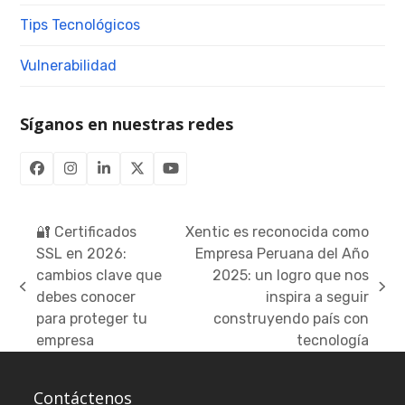
Tips Tecnológicos
Vulnerabilidad
Síganos en nuestras redes
Facebook
Instagram
LinkedIn
Twitter
YouTube
(deprecated)
🔐 Certificados
Xentic es reconocida como
SSL en 2026:
Empresa Peruana del Año
cambios clave que
2025: un logro que nos
previous
next
debes conocer
inspira a seguir
post:
post:
para proteger tu
construyendo país con
empresa
tecnología
Contáctenos