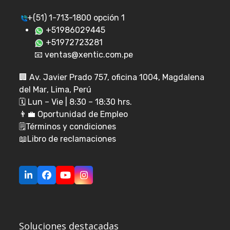
+(51) 1-713-1800 opción 1
+51986029445
+51972723281
📧 ventas@xentic.com.pe
🏢
Av. Javier Prado 757, oficina 1004, Magdalena
del Mar
, Lima, Perú
🗓️ Lun – Vie | 8:30 – 18:30 hrs.
👨‍💼
Oportunidad de Empleo
🗒️
Términos y condiciones
📖
Libro de reclamaciones
LinkedIn
Facebook
YouTube
Instagram
Soluciones destacadas