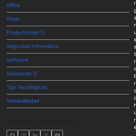
r
Office
Otros
Productividad TI
Seguridad Informática
t
Software
r
Soluciones TI
r
Tips Tecnológicos
Vulnerabilidad
Síganos en nuestras redes
r