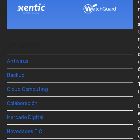
i
i
t
r
Categorías
Antivirus
i
Backup
Cloud Computing
I
Colaboración
Mercado Digital
Novedades TIC