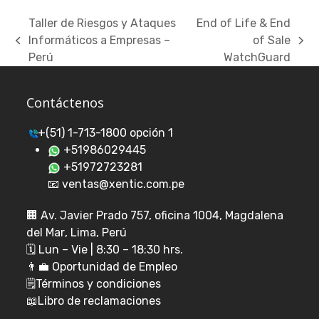
Taller de Riesgos y Ataques
End of Life & End
Informáticos a Empresas –
of Sale
previous
next
Perú
WatchGuard
post:
post:
Contáctenos
+(51) 1-713-1800 opción 1
+51986029445
+51972723281
📧 ventas@xentic.com.pe
🏢
Av. Javier Prado 757, oficina 1004, Magdalena
del Mar
, Lima, Perú
🗓️ Lun – Vie | 8:30 – 18:30 hrs.
👨‍💼
Oportunidad de Empleo
🗒️
Términos y condiciones
📖
Libro de reclamaciones