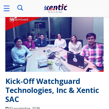
Skip
to
content
Kick-Off Watchguard
Technologies, Inc & Xentic
SAC
20 noviembre, 2018