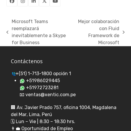
Facebook
Instagram
LinkedIn
Twitter
YouTube
(deprecated)
Microsoft Teams
Mejor colaboración
reemplazará
con Fluid
previous
next
inevitablemente a Skype
Framework de
post:
post:
for Business
Microsoft
Contáctenos
+(51) 1-713-1800 opción 1
+51986029445
+51972723281
📧 ventas@xentic.com.pe
🏢
Av. Javier Prado 757, oficina 1004, Magdalena
del Mar
, Lima, Perú
🗓️ Lun – Vie | 8:30 – 18:30 hrs.
👨‍💼
Oportunidad de Empleo