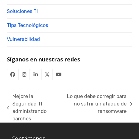
Soluciones TI
Tips Tecnológicos
Vulnerabilidad
Síganos en nuestras redes
Facebook
Instagram
LinkedIn
Twitter
YouTube
(deprecated)
Mejore la
Lo que debe corregir para
Seguridad TI
no sufrir un ataque de
next
previous
administrando
ransomware
post:
post:
parches
Contáctenos