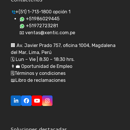
+(51) 1-713-1800 opción 1
+51986029445
+51972723281
📧 ventas@xentic.com.pe
🏢
Av. Javier Prado 757, oficina 1004, Magdalena
del Mar
, Lima, Perú
🗓️ Lun – Vie | 8:30 – 18:30 hrs.
👨‍💼
Oportunidad de Empleo
🗒️
Términos y condiciones
📖
Libro de reclamaciones
LinkedIn
Facebook
YouTube
Instagram
Soluciones destacadas