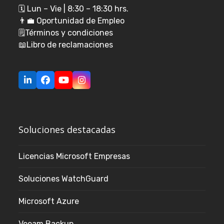
🗓️ Lun – Vie | 8:30 – 18:30 hrs.
👨‍💼
Oportunidad de Empleo
🗒️
Términos y condiciones
📖
Libro de reclamaciones
LinkedIn
Facebook
YouTube
Instagram
Soluciones destacadas
Licencias Microsoft Empresas
Soluciones WatchGuard
Microsoft Azure
Veeam Backup