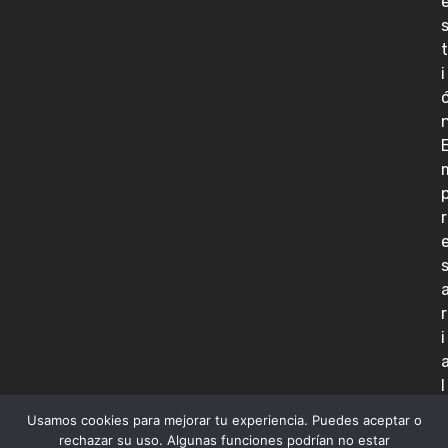
t
i
r
r
i
l
Usamos cookies para mejorar tu experiencia. Puedes aceptar o
rechazar su uso. Algunas funciones podrían no estar