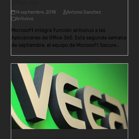
Office 365
14 septiembre, 2018
Antonio Sanchez
Antivirus
Microsoft integra función antivirus a las
Aplicaciones de Office 365. Esta segunda semana
de septiembre, el equipo de Microsoft Secure…
Veeam Backup mejora la disponibilidad