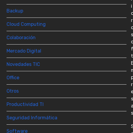
i
Backup
r
Cloud Computing
Colaboración
Mercado Digital
t
Novedades TIC
Office
r
Otros
Productividad TI
Seguridad Informática
Software